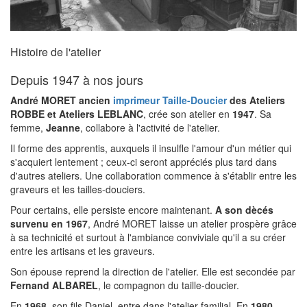
Histoire de l'atelier
Depuis 1947 à nos jours
André MORET ancien
imprimeur Taille-Doucier
des Ateliers
ROBBE et Ateliers LEBLANC
, crée son atelier en
1947
. Sa
femme,
Jeanne
, collabore à l'activité de l'atelier.
Il forme des apprentis, auxquels il insulfle l'amour d'un métier qui
s'acquiert lentement ; ceux-ci seront appréciés plus tard dans
d'autres ateliers. Une collaboration commence à s'établir entre les
graveurs et les tailles-douciers.
Pour certains, elle persiste encore maintenant.
A son dècés
survenu en 1967
, André MORET laisse un atelier prospère grâce
à sa technicité et surtout à l'ambiance conviviale qu'il a su créer
entre les artisans et les graveurs.
Son épouse reprend la direction de l'atelier. Elle est secondée par
Fernand ALBAREL
, le compagnon du taille-doucier.
En
1968
, son fils Daniel, entre dans l'atelier familial. En
1980
,